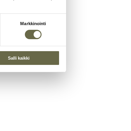
Markkinointi
6
Salli kaikki