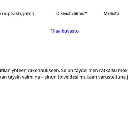
nopeasti, joten
Oikeastivalmis™
Mallisto
Tilaa kuvasto
utilan yhteen rakennukseen. Se on täydellinen ratkaisu mök
n täysin valmiina – sinun toiveidesi mukaan varusteltuna j