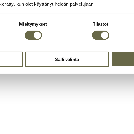
n kerätty, kun olet käyttänyt heidän palvelujaan.
Lupavapaa
Mieltymykset
Tilastot
Veisto saunatupa 1
Saunatupa
Kerrosala: 16 m2
Kokonaisala: 16 m2
Tutustu malliin
Salli valinta