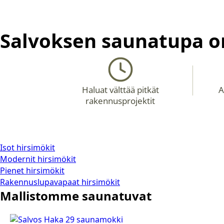
Salvoksen saunatupa on
Haluat välttää pitkät
A
rakennusprojektit
Isot hirsimökit
Modernit hirsimökit
Pienet hirsimökit
Rakennuslupavapaat hirsimökit
Mallistomme saunatuvat