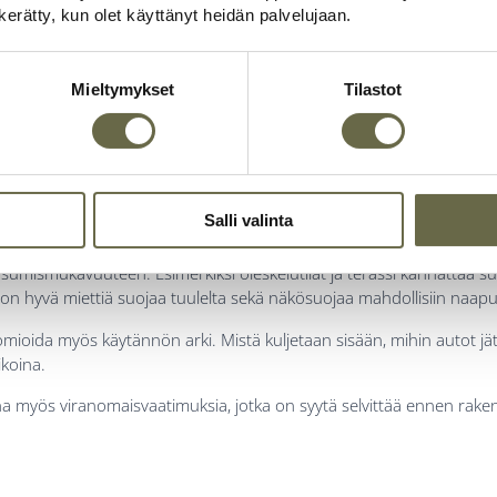
n kerätty, kun olet käyttänyt heidän palvelujaan.
n sijoittaminen tont
Mieltymykset
Tilastot
raava keskeinen vaihe on kesämökin sijoittaminen tontille. Tämä ei o
s siihen, miten mökki toimii käytännössä ja millainen tunnelma siitä 
Salli valinta
aa niin, että tontin parhaat puolet pääsevät esiin. Näkymät, valo ja y
at asumismukavuuteen. Esimerkiksi oleskelutilat ja terassi kannattaa 
 on hyvä miettiä suojaa tuulelta sekä näkösuojaa mahdollisiin naapu
omioida myös käytännön arki. Mistä kuljetaan sisään, mihin autot jä
ikoina.
 aina myös viranomaisvaatimuksia, jotka on syytä selvittää ennen rake