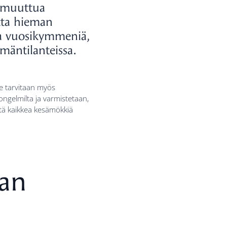
a muuttua
tta hieman
pa vuosikymmeniä,
ämäntilanteissa.
le tarvitaan myös
ngelmilta ja varmistetaan,
tä kaikkea kesämökkiä
tan