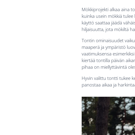
Mökkiprojekti alkaa aina ton
kuinka usein mökkiä tulee 
käyttö saattaa jäädä vähäise
hiljaisuutta, jota mökiltä h
Tontin ominaisuudet vaiku
maaperä ja ympäristö luov
vaatimuksensa esimerkiksi 
kiertää tontilla päivän aik
pihaa on miellyttävintä oles
Hyvin valittu tontti tukee
panostaa aikaa ja harkintaa