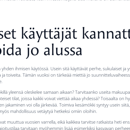
iset käyttäjät kannat
da jo alussa
yhden ihmisen käytössä. Usein sitä käyttävät perhe, sukulaiset ja y
 ja toiveita. Tämän vuoksi on tärkeää miettiä jo suunnitteluvaiheessa,
e.
llä yleensä oleskelee samaan aikaan? Tarvitaanko useita makuupaik
eiset tilat, joissa kaikki voivat viettää aikaa yhdessä? Toisaalta on
ojen jakaminen voi olla järkevää. Toimiva kesämökki syntyy usein siitä, 
 myös mahdollisuus vetäytyä hetkeksi omiin oloihin.
vat muuttua vuosien varrella, eikä kaikkea tarvitse ratkaista heti e
joitustilaa tarvitaan myöhemmin lisää esimerkiksi kasvavan perheen