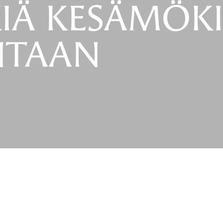
KIÄ KESÄMÖK
NTAAN