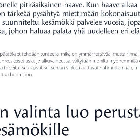
elle pitkäaikainen haave. Kun haave alka
on tärkeää pysähtyä miettimään kokonaisuu
suunniteltu kesämökki palvelee vuosia, jo
kka, johon haluaa palata yhä uudelleen eri el
t päätökset tehdään tunteella, mikä on ymmärrettävää, mutta rinnal
 keskeiset asiat jo alkuvaiheessa, vältytään monilta myöhemmiltä o
ia toiveita. Seuraavat seitsemän vinkkiä auttavat hahmottamaan, mi
ottaa huomioon.
in valinta luo perus
sämökille