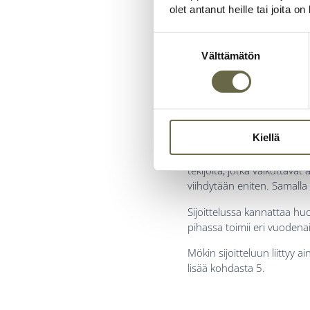
olet antanut heille tai joita o
Suostumuksen
valinta
2. Möki
Välttämätön
Kun tontti on valittu, seu
vaan sillä on suuri vaikutu
Kiellä
Kesämökki kannattaa sijoitt
tekijöitä, jotka vaikuttav
viihdytään eniten. Samalla
Sijoittelussa kannattaa hu
pihassa toimii eri vuodena
Mökin sijoitteluun liittyy
lisää kohdasta 5.