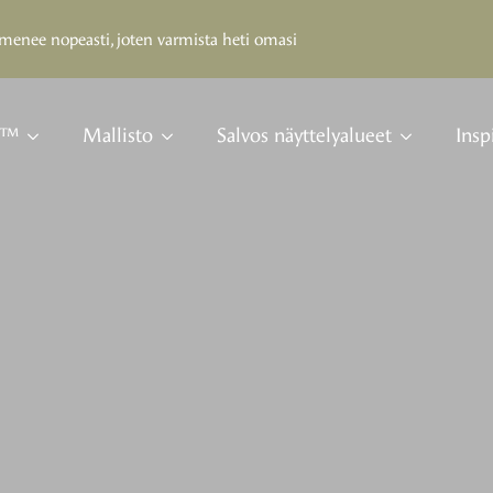
 nopeasti, joten varmista heti omasi
s™
Mallisto
Salvos näyttelyalueet
Insp