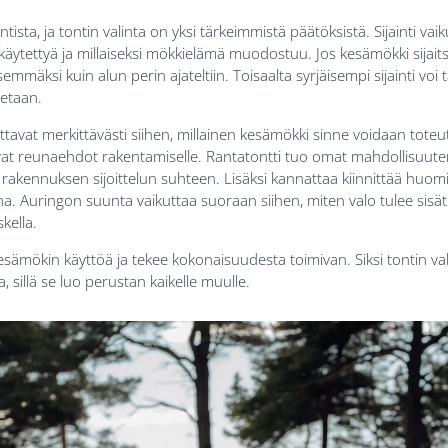
tista, ja tontin valinta on yksi tärkeimmistä päätöksistä. Sijainti vai
käytettyä ja millaiseksi mökkielämä muodostuu. Jos kesämökki sijaits
mmäksi kuin alun perin ajateltiin. Toisaalta syrjäisempi sijainti voi t
aetaan.
ttavat merkittävästi siihen, millainen kesämökki sinne voidaan tot
at reunaehdot rakentamiselle. Rantatontti tuo omat mahdollisuut
rakennuksen sijoittelun suhteen. Lisäksi kannattaa kiinnittää huomi
ana. Auringon suunta vaikuttaa suoraan siihen, miten valo tulee sisät
kella.
 kesämökin käyttöä ja tekee kokonaisuudesta toimivan. Siksi tontin v
, sillä se luo perustan kaikelle muulle.