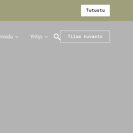
Tutustu
iroidu
Yritys
Tilaa kuvasto