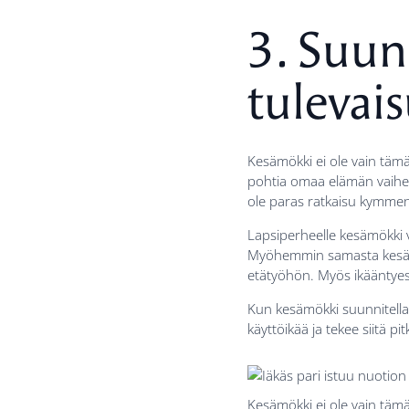
3. Suun
tulevai
Kesämökki ei ole vain tämä
pohtia omaa elämän vaihett
ole paras ratkaisu kymme
Lapsiperheelle kesämökki voi
Myöhemmin samasta kesämök
etätyöhön. Myös ikääntyes
Kun kesämökki suunnitellaa
käyttöikää ja tekee siitä pi
Kesämökki ei ole vain tämä