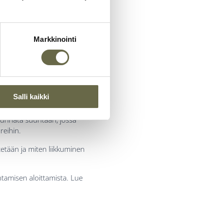
ille
Markkinointi
le pelkkä tekninen päätös,
syntyy.
Salli kaikki
ksityisyys ovat kaikki
suunnata suuntaan, jossa
reihin.
tetään ja miten liikkuminen
ntamisen aloittamista. Lue