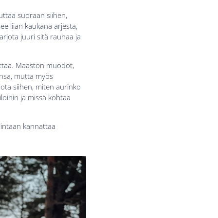
kuttaa suoraan siihen,
ee liian kaukana arjesta,
arjota juuri sitä rauhaa ja
euttaa. Maaston muodot,
ensa, mutta myös
ota siihen, miten aurinko
iloihin ja missä kohtaa
alintaan kannattaa