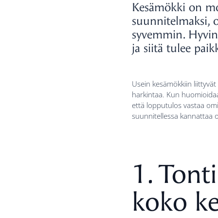
Kesämökki on mon
suunnitelmaksi, 
syvemmin. Hyvin 
ja siitä tulee pai
Usein kesämökkiin liittyvä
harkintaa. Kun huomioidaan
että lopputulos vastaa om
suunnitellessa kannattaa 
1. Tont
koko ke