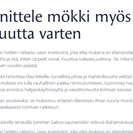
nittele mökki myös
suutta varten
n hetken ratkaisu, vaan investointi, joka elää mukana eri elämäntilan
a ja sitä, miten tarpeet voivat muuttua tulevaisuudessa. Se, mikä to
nen vuoden päästä.
 tarkoittaa tilaa leikeille, turvallista pihaa ja mahdollisuutta viettä
istä voi tulla rauhallinen paikka rentoutumiseen, luonnosta naut
sä arvostus helppokäyttöisyyttä ja vaivattomuutta kohtaan kasvaa.
n joustavaksi, se mukautuu erilaisiin tilanteisiin ilman suuria muut
tkäaikaisesti toimivan ratkaisun.
n hetken ratkaisu, vaan investointi, joka elää mukana eri elämäntila