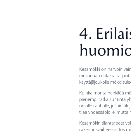
4. Erila
huomioi
Kesämökki on harvoin vain 
mukanaan erilaisia tarpeita
käyttäjäjoukolle mökki tule
Kuinka monta henkilöä möki
pienempi ratkaisu? Entä yht
omalle rauhalle, jolloin til
tilaa yhdessäololle, mutta
Kesämökin tilantarpeet voi
rakennusvaiheessa. Jos ma