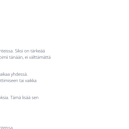
teissa. Siksi on tärkeää
imii tänään, ei välttämättä
ä aikaa yhdessä.
timiseen tai vaikka
oksia. Tämä lisää sen
nteissa.