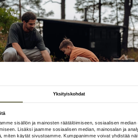
Yksityiskohdat
itä
mme sisällön ja mainosten räätälöimiseen, sosiaalisen median
iseen. Lisäksi jaamme sosiaalisen median, mainosalan ja analy
tavat merkittävästi siihen, millainen kesämökki sinne voidaan toteu
, miten käytät sivustoamme. Kumppanimme voivat yhdistää näitä t