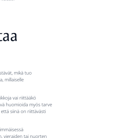
taa
stävät, mikä tuo
 millaiselle
koja vai riittääkö
 hyvä huomioida myös tarve
että siinä on riittävästi
nsimmäisessä
, vieraiden tai nuorten