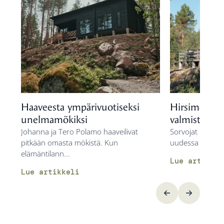
Haaveesta ympärivuotiseksi
Hirsimökki 
unelmamökiksi
valmista vähä
Johanna ja Tero Polamo haaveilivat
Sorvojat nauttiva
pitkään omasta mökistä. Kun
uudessa Vuolu-m
elämäntilann...
Lue artikkel
Lue artikkeli