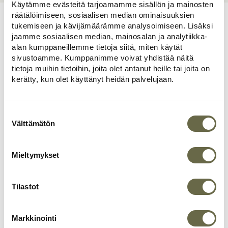
Käytämme evästeitä tarjoamamme sisällön ja mainosten
räätälöimiseen, sosiaalisen median ominaisuuksien
tukemiseen ja kävijämäärämme analysoimiseen. Lisäksi
jaamme sosiaalisen median, mainosalan ja analytiikka-
alan kumppaneillemme tietoja siitä, miten käytät
Asiakkaiden kokemuksia
sivustoamme. Kumppanimme voivat yhdistää näitä
tietoja muihin tietoihin, joita olet antanut heille tai joita on
kerätty, kun olet käyttänyt heidän palvelujaan.
Suostumuksen
Anu
valinta
Välttämätön
Tampere
1 month ago
Mieltymykset
Loistava tuote ja huippuammattilaiset
an
tekemässä, asentamassa, kuljettamassa
ja myymässä!
Tilastot
Markkinointi