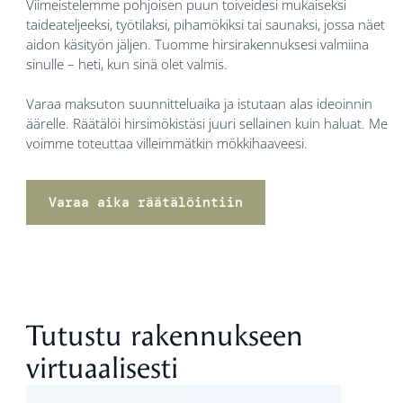
Viimeistelemme pohjoisen puun toiveidesi mukaiseksi
taideateljeeksi, työtilaksi, pihamökiksi tai saunaksi, jossa näet
aidon käsityön jäljen. Tuomme hirsirakennuksesi valmiina
sinulle – heti, kun sinä olet valmis.
Varaa maksuton suunnitteluaika ja istutaan alas ideoinnin
äärelle. Räätälöi hirsimökistäsi juuri sellainen kuin haluat. Me
voimme toteuttaa villeimmätkin mökkihaaveesi.
Varaa aika räätälöintiin
Tutustu rakennukseen
virtuaalisesti