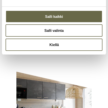
Salli kaikki
Page
1
1 / 60
of
Salli valinta
60
Kiellä