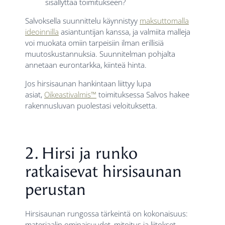
sisällyttää toimitukseen?
Salvoksella suunnittelu käynnistyy
maksuttomalla
ideoinnilla
asiantuntijan kanssa, ja valmiita malleja
voi muokata omiin tarpeisiin ilman erillisiä
muutoskustannuksia. Suunnitelman pohjalta
annetaan eurontarkka, kiinteä hinta.
Jos hirsisaunan hankintaan liittyy lupa
asiat,
Oikeastivalmis™
toimituksessa Salvos hakee
rakennusluvan puolestasi veloituksetta.
2. Hirsi ja runko
ratkaisevat hirsisaunan
perustan
Hirsisaunan rungossa tärkeintä on kokonaisuus:
materiaalin ominaisuudet, mitoitus ja liitokset.