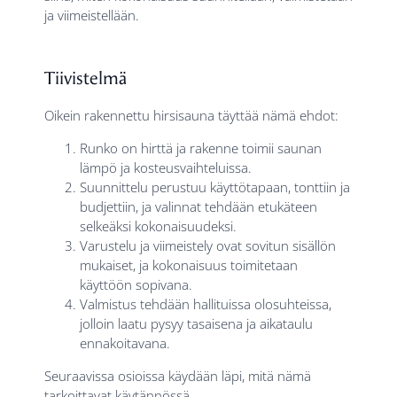
ja viimeistellään.
Tiivistelmä
Oikein rakennettu hirsisauna täyttää nämä ehdot:
Runko on hirttä ja rakenne toimii saunan
lämpö ja kosteusvaihteluissa.
Suunnittelu perustuu käyttötapaan, tonttiin ja
budjettiin, ja valinnat tehdään etukäteen
selkeäksi kokonaisuudeksi.
Varustelu ja viimeistely ovat sovitun sisällön
mukaiset, ja kokonaisuus toimitetaan
käyttöön sopivana.
Valmistus tehdään hallituissa olosuhteissa,
jolloin laatu pysyy tasaisena ja aikataulu
ennakoitavana.
Seuraavissa osioissa käydään läpi, mitä nämä
tarkoittavat käytännössä.