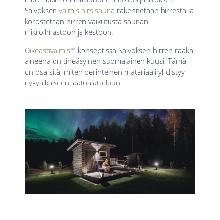
Salvoksen
valmis hirsisauna
rakennetaan hirrestä ja
korostetaan hirren vaikutusta saunan
mikroilmastoon ja kestoon.
Oikeastivalmis™
konseptissa Salvoksen hirren raaka
aineena on tiheäsyinen suomalainen kuusi. Tämä
on osa sitä, miten perinteinen materiaali yhdistyy
nykyaikaiseen laatuajatteluun.