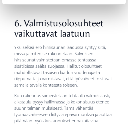
ratkaisut tukevat rakennuksen käyttöä ja ilmettä.
6. Valmistusolosuhteet
vaikuttavat laatuun
Yksi selkeä ero hirsisaunan laadussa syntyy siitä,
missä ja miten se rakennetaan. Salvoksen
hirsisaunat valmistetaan omassa tehtaassa
sisätiloissa säältä suojassa. Hallitut olosuhteet
mahdollistavat tasaisen laadun vuodenajasta
riippumatta ja varmistavat, että työvaiheet toistuvat
samalla tavalla kohteesta toiseen.
Kun rakennus viimeistellään tehtaalla valmiiksi asti,
aikataulu pysyy hallinnassa ja kokonaisuus etenee
suunnitelman mukaisesti. Tämä vähentää
työmaavaiheeseen liittyviä epävarmuuksia ja auttaa
pitämään myös kustannukset ennakoitavina.