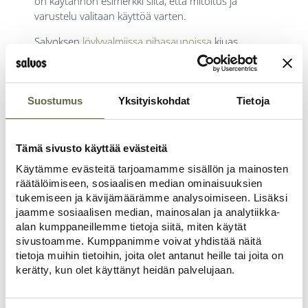
on käytännön esimerkki siitä, että mitoitus ja
varustelu valitaan käyttöä varten.
Salvoksen
löylyvalmiissa pihasaunoissa
kiuas,
lauteet, valaistus ja ilmanvaihto ovat valmiina.
Pihasauna
toimitetaan kokonaisuutena, jossa
toimivuuden kannalta olennaiset ratkaisut on tehty
Suostumus
Yksityiskohdat
Tietoja
etukäteen.
Jos haluat perehtyä lauteiden valintaan
tarkemmin, lue artikkeli:
“
Mitä on tärkeää ottaa
Tämä sivusto käyttää evästeitä
huomioon saunan lauteita valittaessa
”
.
Käytämme evästeitä tarjoamamme sisällön ja mainosten
räätälöimiseen, sosiaalisen median ominaisuuksien
tukemiseen ja kävijämäärämme analysoimiseen. Lisäksi
jaamme sosiaalisen median, mainosalan ja analytiikka-
alan kumppaneillemme tietoja siitä, miten käytät
sivustoamme. Kumppanimme voivat yhdistää näitä
tietoja muihin tietoihin, joita olet antanut heille tai joita on
kerätty, kun olet käyttänyt heidän palvelujaan.