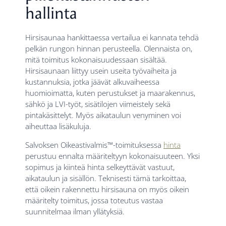
hallinta
Hirsisaunaa hankittaessa vertailua ei kannata tehdä
pelkän rungon hinnan perusteella. Olennaista on,
mitä toimitus kokonaisuudessaan sisältää.
Hirsisaunaan liittyy usein useita työvaiheita ja
kustannuksia, jotka jäävät alkuvaiheessa
huomioimatta, kuten perustukset ja maarakennus,
sähkö ja LVI-työt, sisätilojen viimeistely sekä
pintakäsittelyt. Myös aikataulun venyminen voi
aiheuttaa lisäkuluja.
Salvoksen Oikeastivalmis
™
-toimituksessa
hinta
perustuu ennalta määriteltyyn kokonaisuuteen. Yksi
sopimus ja kiinteä hinta selkeyttävät vastuut,
aikataulun ja sisällön. Teknisesti tämä tarkoittaa,
että oikein rakennettu hirsisauna on myös oikein
määritelty toimitus, jossa toteutus vastaa
suunnitelmaa ilman yllätyksiä.