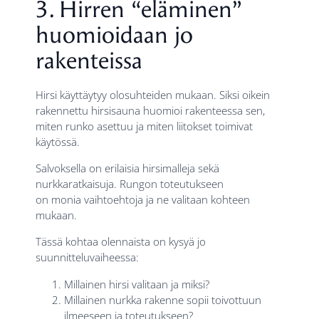
3. Hirren “eläminen”
huomioidaan jo
rakenteissa
Hirsi käyttäytyy olosuhteiden mukaan. Siksi oikein
rakennettu hirsisauna huomioi rakenteessa sen,
miten runko asettuu ja miten liitokset toimivat
käytössä.
Salvoksella on erilaisia hirsimalleja sekä
nurkkaratkaisuja. Rungon toteutukseen
on monia vaihtoehtoja ja ne valitaan kohteen
mukaan.
Tässä kohtaa olennaista on kysyä jo
suunnitteluvaiheessa:
Millainen hirsi valitaan ja miksi?
Millainen nurkka rakenne sopii toivottuun
ilmeeseen ja toteutukseen?