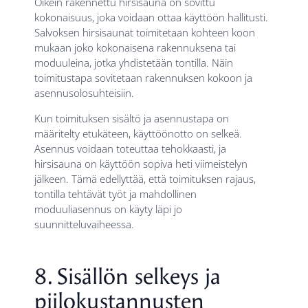
Oikein rakennettu hirsisauna on sovittu
kokonaisuus, joka voidaan ottaa käyttöön hallitusti.
Salvoksen hirsisaunat toimitetaan kohteen koon
mukaan joko kokonaisena rakennuksena tai
moduuleina, jotka yhdistetään tontilla. Näin
toimitustapa sovitetaan rakennuksen kokoon ja
asennusolosuhteisiin.
Kun toimituksen sisältö ja asennustapa on
määritelty etukäteen, käyttöönotto on selkeä.
Asennus voidaan toteuttaa tehokkaasti, ja
hirsisauna on käyttöön sopiva heti viimeistelyn
jälkeen. Tämä edellyttää, että toimituksen rajaus,
tontilla tehtävät työt ja mahdollinen
moduuliasennus on käyty läpi jo
suunnitteluvaiheessa.
8. Sisällön selkeys ja
piilokustannusten