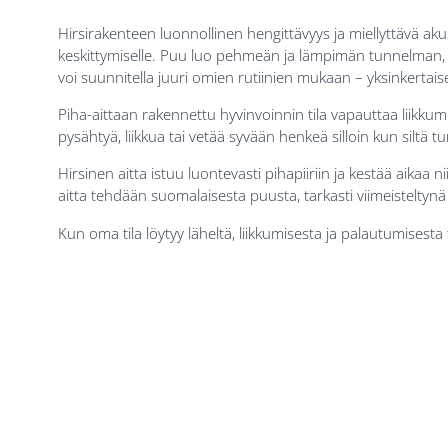
Hirsirakenteen luonnollinen hengittävyys ja miellyttävä akus
keskittymiselle. Puu luo pehmeän ja lämpimän tunnelman, jok
voi suunnitella juuri omien rutiinien mukaan – yksinkerta
Piha-aittaan rakennettu hyvinvoinnin tila vapauttaa liikkum
pysähtyä, liikkua tai vetää syvään henkeä silloin kun siltä t
Hirsinen aitta istuu luontevasti pihapiiriin ja kestää aika
aitta tehdään suomalaisesta puusta, tarkasti viimeisteltynä
Kun oma tila löytyy läheltä, liikkumisesta ja palautumisesta