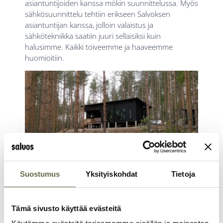
asiantuntijoiden kanssa mökin suunnittelussa. Myös
sähkösuunnittelu tehtiin erikseen Salvoksen
asiantuntijan kanssa, jolloin valaistus ja
sähkötekniikka saatiin juuri sellaisiksi kuin
halusimme. Kaikki toiveemme ja haaveemme
huomioitiin.
Suostumus
Yksityiskohdat
Tietoja
Saumatonta, helppoa ja
Tämä sivusto käyttää evästeitä