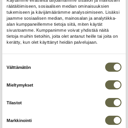
nopeaa
Käytämme evästeitä tarjoamamme sisällön ja mainosten
räätälöimiseen, sosiaalisen median ominaisuuksien
tukemiseen ja kävijämäärämme analysoimiseen. Lisäksi
Polamot vertailivat useita vaihtoehtoja ennen
jaamme sosiaalisen median, mainosalan ja analytiikka-
lopullista päätöstä.
alan kumppaneillemme tietoja siitä, miten käytät
sivustoamme. Kumppanimme voivat yhdistää näitä
– Valitsimme Salvoksen, koska sieltä sai
oikeasti
tietoja muihin tietoihin, joita olet antanut heille tai joita on
valmiin ja avaimet käteen
hirsimökin. Salvoksella
kerätty, kun olet käyttänyt heidän palvelujaan.
tehtiin paljon töitä sen eteen, että mökistä saatiin
meille mahdollisimman toimiva ja taloudellinen
kokonaisuus.
Suostumuksen
valinta
Välttämätön
Vertailussa mukana oli lopulta vielä yksi kilpailija,
mutta päätös oli selvä.
Mieltymykset
– Salvos oli ylivertainen suunnittelussa,
luotettavuudessa ja palvelussa.
Rakennusprojektissa tärkeäksi nousi se, että asiat
Tilastot
etenivät suunnitelmien mukaisesti ja sovituista
aikatauluista pidettiin kiinni. Polamoiden mukaan
Markkinointi
yhteistyö Salvoksen kanssa oli koko projektin ajan
sujuvaa, ja myös toimitus toteutui sovitusti ilman