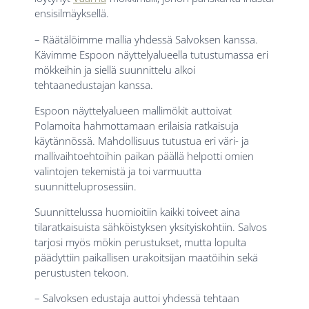
ensisilmäyksellä.
– Räätälöimme mallia yhdessä Salvoksen kanssa.
Kävimme Espoon näyttelyalueella tutustumassa eri
mökkeihin ja siellä suunnittelu alkoi
tehtaanedustajan kanssa.
Espoon näyttelyalueen mallimökit auttoivat
Polamoita hahmottamaan erilaisia ratkaisuja
käytännössä. Mahdollisuus tutustua eri väri- ja
mallivaihtoehtoihin paikan päällä helpotti omien
valintojen tekemistä ja toi varmuutta
suunnitteluprosessiin.
Suunnittelussa huomioitiin kaikki toiveet aina
tilaratkaisuista sähköistyksen yksityiskohtiin. Salvos
tarjosi myös mökin perustukset, mutta lopulta
päädyttiin paikallisen urakoitsijan maatöihin sekä
perustusten tekoon.
– Salvoksen edustaja auttoi yhdessä tehtaan