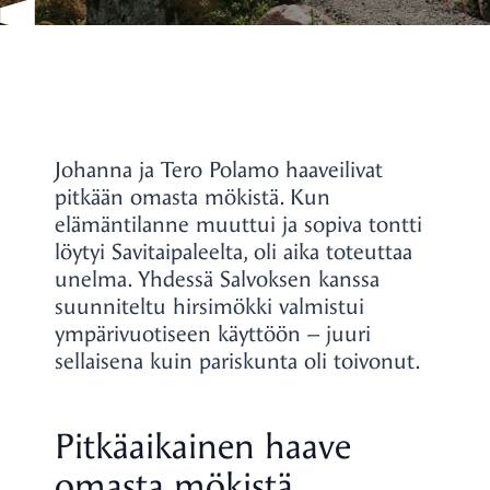
Johanna ja Tero Polamo haaveilivat
pitkään omasta mökistä. Kun
elämäntilanne muuttui ja sopiva tontti
löytyi Savitaipaleelta, oli aika toteuttaa
unelma. Yhdessä Salvoksen kanssa
suunniteltu hirsimökki valmistui
ympärivuotiseen käyttöön – juuri
sellaisena kuin pariskunta oli toivonut.
Pitkäaikainen haave
omasta mökistä