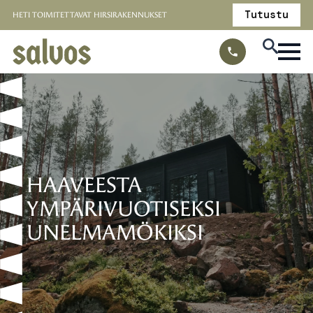
Tutustu
HETI TOIMITETTAVAT HIRSIRAKENNUKSET
HAAVEESTA
YMPÄRIVUOTISEKSI
UNELMAMÖKIKSI