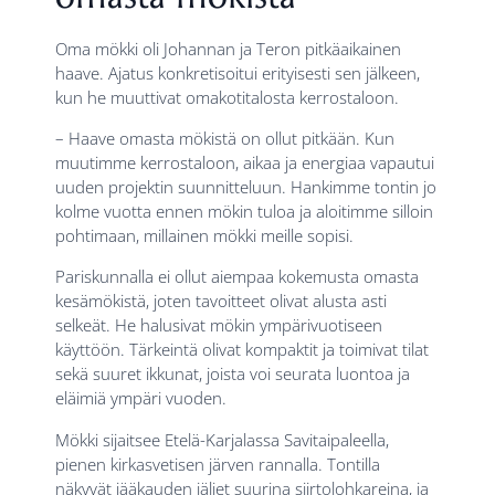
Oma mökki oli Johannan ja Teron pitkäaikainen
haave. Ajatus konkretisoitui erityisesti sen jälkeen,
kun he muuttivat omakotitalosta kerrostaloon.
– Haave omasta mökistä on ollut pitkään. Kun
muutimme kerrostaloon, aikaa ja energiaa vapautui
uuden projektin suunnitteluun. Hankimme tontin jo
kolme vuotta ennen mökin tuloa ja aloitimme silloin
pohtimaan, millainen mökki meille sopisi.
Pariskunnalla ei ollut aiempaa kokemusta omasta
kesämökistä, joten tavoitteet olivat alusta asti
selkeät. He halusivat mökin ympärivuotiseen
käyttöön. Tärkeintä olivat kompaktit ja toimivat tilat
sekä suuret ikkunat, joista voi seurata luontoa ja
eläimiä ympäri vuoden.
Mökki sijaitsee Etelä-Karjalassa Savitaipaleella,
pienen kirkasvetisen järven rannalla. Tontilla
näkyvät jääkauden jäljet suurina siirtolohkareina, ja