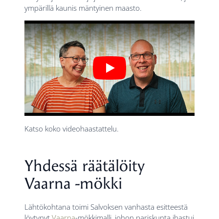
ympärillä kaunis mäntyinen maasto.
Play
Katso koko videohaastattelu.
Yhdessä räätälöity
Vaarna -mökki
Lähtökohtana toimi Salvoksen vanhasta esitteestä
löytynyt
Vaarna
-mökkimalli, johon pariskunta ihastui