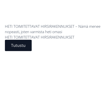
HETI TOIMITETTAVAT HIRSIRAKENNUKSET – Nämä menee
nopeasti, joten varmista heti omasi
HETI TOIMITETTAVAT HIRSIRAKENNUKSET
Tutustu