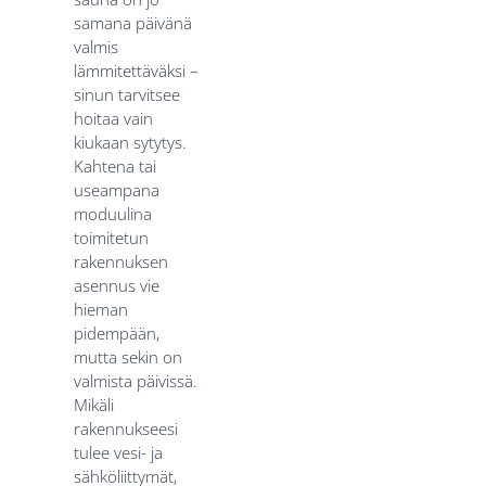
samana päivänä
valmis
lämmitettäväksi –
sinun tarvitsee
hoitaa vain
kiukaan sytytys.
Kahtena tai
useampana
moduulina
toimitetun
rakennuksen
asennus vie
hieman
pidempään,
mutta sekin on
valmista päivissä.
Mikäli
rakennukseesi
tulee vesi- ja
sähköliittymät,