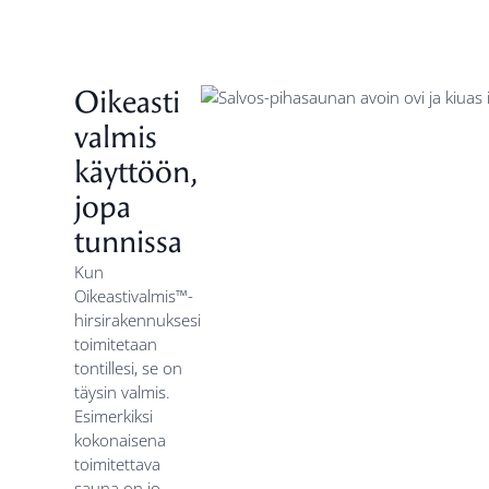
Oikeasti
valmis
käyttöön,
jopa
tunnissa
Kun
Oikeastivalmis™-
hirsirakennuksesi
toimitetaan
tontillesi, se on
täysin valmis.
Esimerkiksi
kokonaisena
toimitettava
sauna on jo