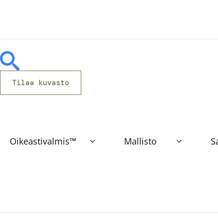
Tilaa kuvasto
Oikeastivalmis™
Mallisto
S