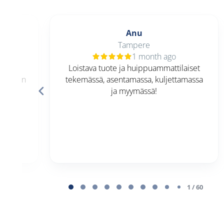
Anu
Tampere
1 month ago
kaan.
Loistava tuote ja huippuammattilaiset
 Saunan
tekemässä, asentamassa, kuljettamassa
 sujui
ja myymässä!
nalta
Page
1
1 / 60
of
60