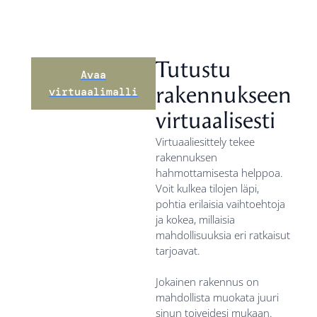
Tutustu
Avaa
rakennukseen
virtuaalimalli
virtuaalisesti
Virtuaaliesittely tekee
rakennuksen
hahmottamisesta helppoa.
Voit kulkea tilojen läpi,
pohtia erilaisia vaihtoehtoja
ja kokea, millaisia
mahdollisuuksia eri ratkaisut
tarjoavat.
Jokainen rakennus on
mahdollista muokata juuri
sinun toiveidesi mukaan.