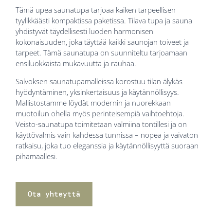
Tämä upea saunatupa tarjoaa kaiken tarpeellisen
tyylikkäästi kompaktissa paketissa. Tilava tupa ja sauna
yhdistyvät täydellisesti luoden harmonisen
kokonaisuuden, joka täyttää kaikki saunojan toiveet ja
tarpeet. Tämä saunatupa on suunniteltu tarjoamaan
ensiluokkaista mukavuutta ja rauhaa.
Salvoksen saunatupamalleissa korostuu tilan älykäs
hyödyntäminen, yksinkertaisuus ja käytännöllisyys.
Mallistostamme löydät modernin ja nuorekkaan
muotoilun ohella myös perinteisempiä vaihtoehtoja.
Veisto-saunatupa toimitetaan valmiina tontillesi ja on
käyttövalmis vain kahdessa tunnissa – nopea ja vaivaton
ratkaisu, joka tuo eleganssia ja käytännöllisyyttä suoraan
pihamaallesi.
Ota yhteyttä