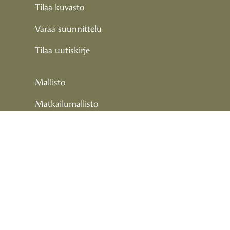
Tilaa kuvasto
Varaa suunnittelu
Tilaa uutiskirje
Mallisto
Matkailumallisto
Blogit
Uutiset
Salvos yrityksenä
Yhteystiedot