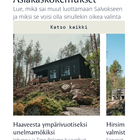
Lue, mikä sai muut luottamaan Salvokseen
ja miksi se voisi olla sinullekin oikea valinta
Katso kaikki
Haaveesta ympärivuotiseksi
Hirsimökki 
unelmamökiksi
valmista vähä
Johanna ja Tero Polamo haaveilivat
Sorvojat nauttiva