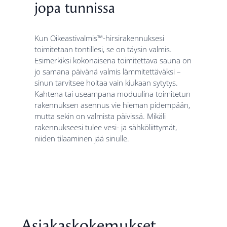
jopa tunnissa
Kun Oikeastivalmis™-hirsirakennuksesi
toimitetaan tontillesi, se on täysin valmis.
Esimerkiksi kokonaisena toimitettava sauna on
jo samana päivänä valmis lämmitettäväksi –
sinun tarvitsee hoitaa vain kiukaan sytytys.
Kahtena tai useampana moduulina toimitetun
rakennuksen asennus vie hieman pidempään,
mutta sekin on valmista päivissä. Mikäli
rakennukseesi tulee vesi- ja sähköliittymät,
niiden tilaaminen jää sinulle.
Asiakaskokemukset