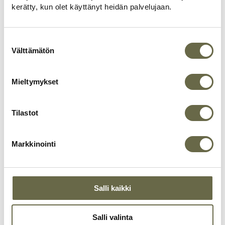
Tampere
kerätty, kun olet käyttänyt heidän palvelujaan.
1 month ago
Loistava tuote ja huippuammattilaiset
an
tekemässä, asentamassa, kuljettamassa
Suostumuksen
ja myymässä!
valinta
Välttämätön
Mieltymykset
Tilastot
Page
1
1 / 60
Markkinointi
of
60
Salli kaikki
Salli valinta