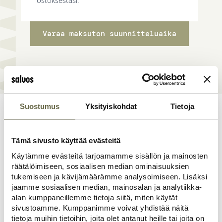
ostoksestasi.
Varaa maksuton suunnitteluaika
Suostumus
Yksityiskohdat
Tietoja
Tämä sivusto käyttää evästeitä
Asiakkaiden kokemuksia
Käytämme evästeitä tarjoamamme sisällön ja mainosten
räätälöimiseen, sosiaalisen median ominaisuuksien
tukemiseen ja kävijämäärämme analysoimiseen. Lisäksi
jaamme sosiaalisen median, mainosalan ja analytiikka-
alan kumppaneillemme tietoja siitä, miten käytät
sivustoamme. Kumppanimme voivat yhdistää näitä
Anu
tietoja muihin tietoihin, joita olet antanut heille tai joita on