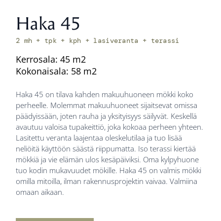
Haka 45
2 mh + tpk + kph + lasiveranta + terassi
Kerrosala: 45 m2
Kokonaisala: 58 m2
Haka 45 on tilava kahden makuuhuoneen mökki koko
perheelle. Molemmat makuuhuoneet sijaitsevat omissa
päädyissään, joten rauha ja yksityisyys säilyvät. Keskellä
avautuu valoisa tupakeittiö, joka kokoaa perheen yhteen.
Lasitettu veranta laajentaa oleskelutilaa ja tuo lisää
neliöitä käyttöön säästä riippumatta. Iso terassi kiertää
mökkiä ja vie elämän ulos kesäpäiviksi. Oma kylpyhuone
tuo kodin mukavuudet mökille. Haka 45 on valmis mökki
omilla mitoilla, ilman rakennusprojektin vaivaa. Valmiina
omaan aikaan.