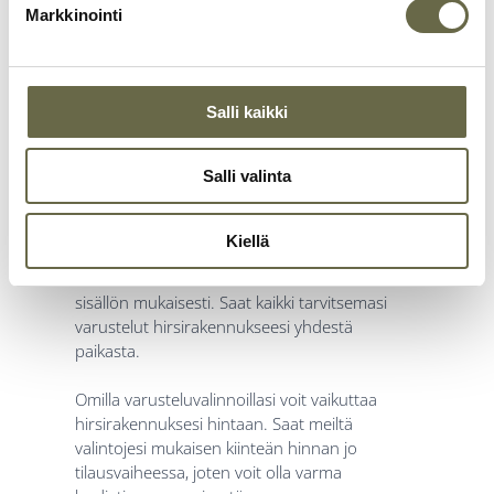
Täysin varusteltu ja
Markkinointi
viimeistelty, laadusta
tinkimättä
Salli kaikki
Rakennustemme varustelumahdollisuudet
Salli valinta
ovat erittäin laajat ja viimeistelytasomme
markkinoiden korkein. Itse hirsirakennuksen
lisäksi voimme hoitaa esimerkiksi pohjatyöt,
Kiellä
sähköt, keittiön, ulkovalaistuksen ja terassin
lasituksineen kerralla kuntoon, tilauksesi
sisällön mukaisesti. Saat kaikki tarvitsemasi
varustelut hirsirakennukseesi yhdestä
paikasta.
Omilla varusteluvalinnoillasi voit vaikuttaa
hirsirakennuksesi hintaan. Saat meiltä
valintojesi mukaisen kiinteän hinnan jo
tilausvaiheessa, joten voit olla varma