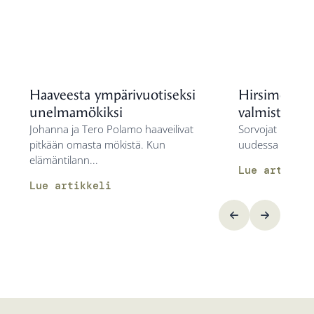
Haaveesta ympärivuotiseksi
Hirsimökki 
unelmamökiksi
valmista vähä
Johanna ja Tero Polamo haaveilivat
Sorvojat nauttiva
pitkään omasta mökistä. Kun
uudessa Vuolu-m
elämäntilann...
Lue artikkel
Lue artikkeli