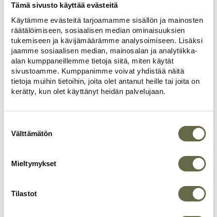
Tämä sivusto käyttää evästeitä
ja myymässä!
Käytämme evästeitä tarjoamamme sisällön ja mainosten
räätälöimiseen, sosiaalisen median ominaisuuksien
tukemiseen ja kävijämäärämme analysoimiseen. Lisäksi
jaamme sosiaalisen median, mainosalan ja analytiikka-
alan kumppaneillemme tietoja siitä, miten käytät
sivustoamme. Kumppanimme voivat yhdistää näitä
tietoja muihin tietoihin, joita olet antanut heille tai joita on
Page
kerätty, kun olet käyttänyt heidän palvelujaan.
1
1 / 60
of
60
Suostumuksen
valinta
Välttämätön
Mieltymykset
Tilastot