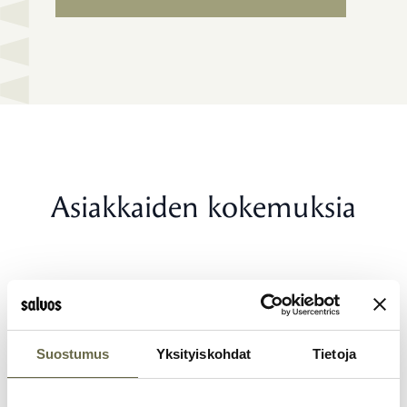
Asiakkaiden kokemuksia
Anu
Tampere
Suostumus
Yksityiskohdat
Tietoja
1 month ago
Loistava tuote ja huippuammattilaiset
an
tekemässä, asentamassa, kuljettamassa