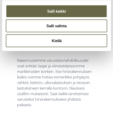
Salli kaikki
Salli valinta
Täysin varusteltu ja
viimeistelty, laadusta
Kiellä
tinkimättä
Rakennustemme varustelumahdollisuudet
ovat erittäin laajat ja viimeistelytasomme
markkinoiden korkein. Itse hirsirakennuksen
lisäksi voimme hoitaa esimerkiksi pohjatyöt,
sähköt, keittiön, ulkovalaistuksen ja terassin
lasituksineen kerralla kuntoon, tilauksesi
sisällön mukaisesti. Saat kaikki tarvitsemasi
varustelut hirsirakennukseesi yhdestä
paikasta.