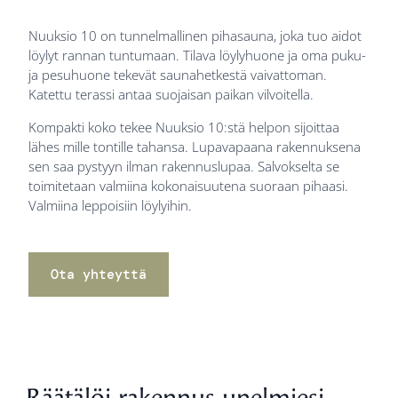
Nuuksio 10 on tunnelmallinen pihasauna, joka tuo aidot
löylyt rannan tuntumaan. Tilava löylyhuone ja oma puku-
ja pesuhuone tekevät saunahetkestä vaivattoman.
Katettu terassi antaa suojaisan paikan vilvoitella.
Kompakti koko tekee Nuuksio 10:stä helpon sijoittaa
lähes mille tontille tahansa. Lupavapaana rakennuksena
sen saa pystyyn ilman rakennuslupaa. Salvokselta se
toimitetaan valmiina kokonaisuutena suoraan pihaasi.
Valmiina leppoisiin löylyihin.
Ota yhteyttä
Räätälöi rakennus unelmiesi