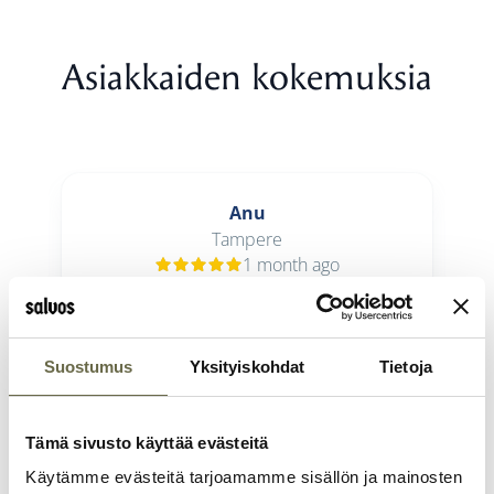
Asiakkaiden kokemuksia
Anu
Tampere
1 month ago
Loistava tuote ja huippuammattilaiset
an
tekemässä, asentamassa, kuljettamassa
ja myymässä!
Suostumus
Yksityiskohdat
Tietoja
Tämä sivusto käyttää evästeitä
Käytämme evästeitä tarjoamamme sisällön ja mainosten