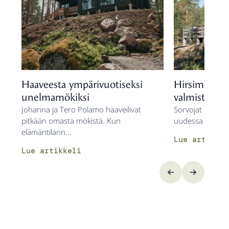
Haaveesta ympärivuotiseksi
Hirsimökki 
unelmamökiksi
valmista vähä
Johanna ja Tero Polamo haaveilivat
Sorvojat nauttiva
pitkään omasta mökistä. Kun
uudessa Vuolu-m
elämäntilann...
Lue artikkel
Lue artikkeli