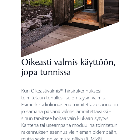
Oikeasti valmis käyttöön,
jopa tunnissa
Kun Oikeastivalmis™-hirsirakennuksesi
toimitetaan tontillesi, se on täysin valmis.
Esimerkiksi kokonaisena toimitettava sauna on
jo samana päivänä valmis lämmitettäväksi –
sinun tarvitsee hoitaa vain kiukaan sytytys.
Kahtena tai useampana moduulina toimitetun
rakennuksen asennus vie hieman pidempään,
mutta sekin on valmista päivissä. Mikäli