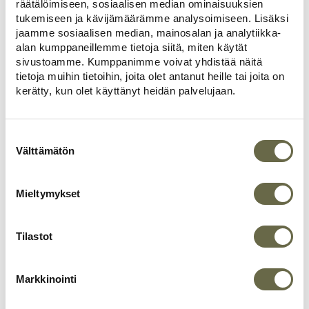
räätälöimiseen, sosiaalisen median ominaisuuksien
Page
tukemiseen ja kävijämäärämme analysoimiseen. Lisäksi
jaamme sosiaalisen median, mainosalan ja analytiikka-
1
1 / 60
alan kumppaneillemme tietoja siitä, miten käytät
of
sivustoamme. Kumppanimme voivat yhdistää näitä
60
tietoja muihin tietoihin, joita olet antanut heille tai joita on
kerätty, kun olet käyttänyt heidän palvelujaan.
Suostumuksen
valinta
Välttämätön
Mieltymykset
Tilastot
Markkinointi