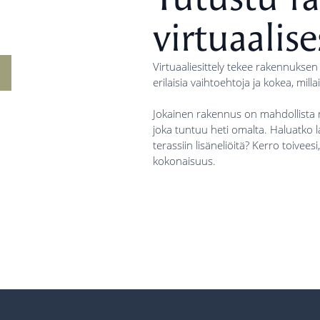
virtuaalise
Virtuaaliesittely tekee rakennuksen
erilaisia vaihtoehtoja ja kokea, mill
Jokainen rakennus on mahdollista 
joka tuntuu heti omalta. Haluatko l
terassiin lisäneliöitä? Kerro toivees
kokonaisuus.