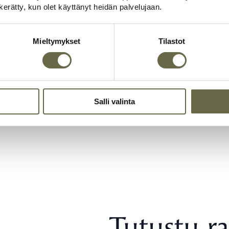
nelmiesi mukaiseksi
n kerätty, kun olet käyttänyt heidän palvelujaan.
Mieltymykset
Tilastot
lemme pohjoisen puun toiveidesi mukaiseksi taideateljeeksi, työtilak
et valmis.
elle. Räätälöi hirsimökistäsi juuri sellainen kuin haluat. Me voimme
Salli valinta
Tutustu r