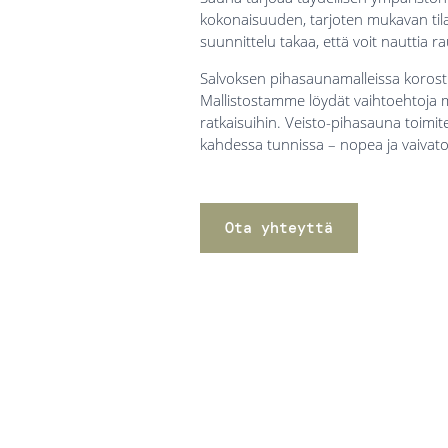
kokonaisuuden, tarjoten mukavan tila
suunnittelu takaa, että voit nauttia r
Salvoksen pihasaunamalleissa korostuu
Mallistostamme löydät vaihtoehtoja 
ratkaisuihin. Veisto-pihasauna toimite
kahdessa tunnissa – nopea ja vaivaton
Ota yhteyttä