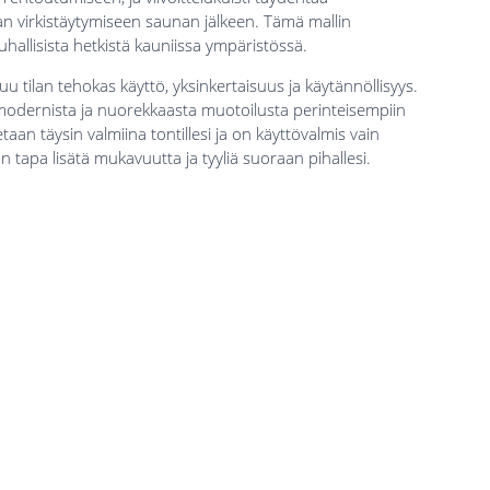
n virkistäytymiseen saunan jälkeen. Tämä mallin
auhallisista hetkistä kauniissa ympäristössä.
 tilan tehokas käyttö, yksinkertaisuus ja käytännöllisyys.
modernista ja nuorekkaasta muotoilusta perinteisempiin
taan täysin valmiina tontillesi ja on käyttövalmis vain
 tapa lisätä mukavuutta ja tyyliä suoraan pihallesi.