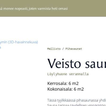
Mallisto
Salvos näyttelyalueet
Inspiro
ee nopeasti, joten varmista heti omasi
Mallisto / Pihasaunat
Veisto sa
Löylyhuone verannalla
Kerrosala: 6 m2
Kokonaisala: 6 m2
Tässä tyylikkäässä pihasaunassa yhdis
Sauna tarjoaa täydellisen ympäristön 