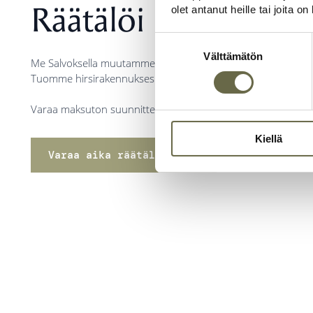
Räätälöi rakennus u
olet antanut heille tai joita o
Suostumuksen
valinta
Välttämätön
Me Salvoksella muutamme hetkessä haaveesi todeksi. Viimeiste
Tuomme hirsirakennuksesi valmiina sinulle – heti, kun sinä ol
Varaa maksuton suunnitteluaika ja istutaan alas ideoinnin äär
Kiellä
Varaa aika räätälöintiin