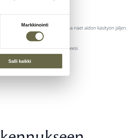
Markkinointi
si, pihamökiksi tai saunaksi, jossa näet aidon käsityön jäljen.
 toteuttaa villeimmätkin mökkihaaveesi.
Salli kaikki
akennukseen