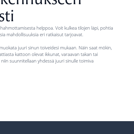
sti
 hahmottamisesta helppoa. Voit kulkea tilojen läpi, pohtia
aisia mahdollisuuksia eri ratkaisut tarjoavat.
muokata juuri sinun toiveidesi mukaan. Näin saat mökin,
attiasta kattoon olevat ikkunat, varaavan takan tai
i, niin suunnitellaan yhdessä juuri sinulle toimiva