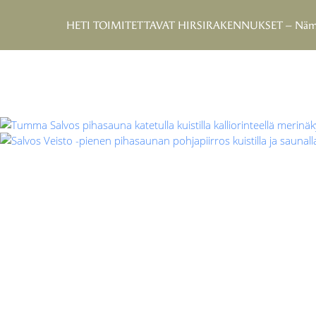
Oikeastivalmis™
HETI TOIMITETTAVAT HIRSIRAKENNUKSET – Nämä men