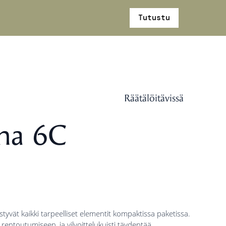
idu
Yritys
Tilaa kuvasto
Tutustu
Räätälöitävissä
una 6C
tyvät kaikki tarpeelliset elementit kompaktissa paketissa.
rentoutumiseen, ja vilvoittelukuisti täydentää