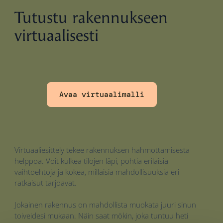
Tutustu rakennukseen
virtuaalisesti
Avaa virtuaalimalli
Virtuaaliesittely tekee rakennuksen hahmottamisesta
helppoa. Voit kulkea tilojen läpi, pohtia erilaisia
vaihtoehtoja ja kokea, millaisia mahdollisuuksia eri
ratkaisut tarjoavat.
Jokainen rakennus on mahdollista muokata juuri sinun
toiveidesi mukaan. Näin saat mökin, joka tuntuu heti