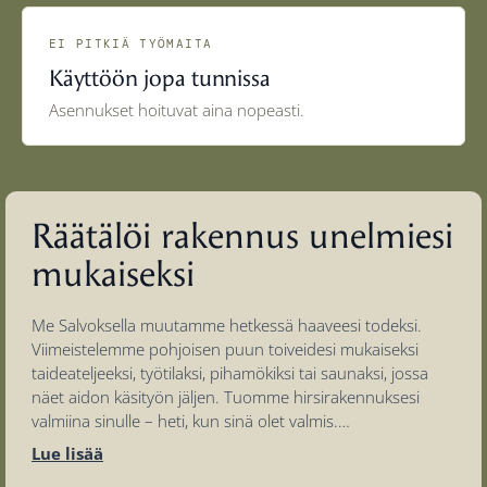
EI PITKIÄ TYÖMAITA
Käyttöön jopa tunnissa
Asennukset hoituvat aina nopeasti.
Räätälöi rakennus unelmiesi
mukaiseksi
Me Salvoksella muutamme hetkessä haaveesi todeksi.
Viimeistelemme pohjoisen puun toiveidesi mukaiseksi
taideateljeeksi, työtilaksi, pihamökiksi tai saunaksi, jossa
näet aidon käsityön jäljen. Tuomme hirsirakennuksesi
valmiina sinulle – heti, kun sinä olet valmis.
Lue lisää
Varaa maksuton suunnitteluaika ja istutaan alas ideoinnin