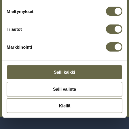
s
ja myymässä!
Mieltymykset
a
Tilastot
Markkinointi
Page
1
1 / 60
of
Salli kaikki
60
Lue lisää asiakastarinoita →
Salli valinta
Kiellä