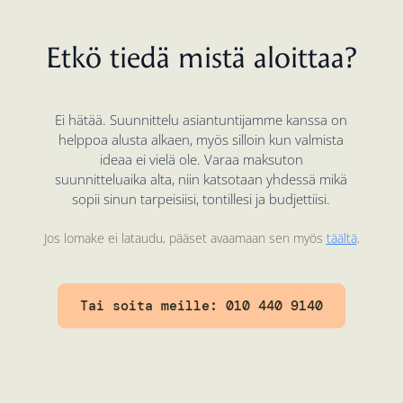
Etkö tiedä mistä aloittaa?
Ei hätää. Suunnittelu asiantuntijamme kanssa on
helppoa alusta alkaen, myös silloin kun valmista
ideaa ei vielä ole. Varaa maksuton
suunnitteluaika alta, niin katsotaan yhdessä mikä
sopii sinun tarpeisiisi, tontillesi ja budjettiisi.
Jos lomake ei lataudu, pääset avaamaan sen myös
täältä
.
Tai soita meille: 010 440 9140