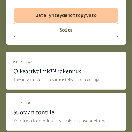
rakennuslupaa. Salvokselta 9C toimitetaan valmiina
kokonaisuutena suoraan pihaasi.
Jätä yhteydenottopyyntö
Soita
MITÄ SAAT
Oikeastivalmis™ rakennus
Täysin varusteltu ja viimeistelty, ei piilokuluja.
TOIMITUS
Suoraan tontille
Koottuna tai moduuleina, valmiiksi asennettuna.