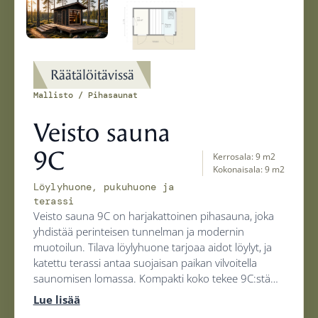
Räätälöitävissä
Mallisto / Pihasaunat
Veisto sauna
9C
Kerrosala: 9 m2
Kokonaisala: 9 m2
Löylyhuone, pukuhuone ja
terassi
Veisto sauna 9C on harjakattoinen pihasauna, joka
yhdistää perinteisen tunnelman ja modernin
muotoilun. Tilava löylyhuone tarjoaa aidot löylyt, ja
katettu terassi antaa suojaisan paikan vilvoitella
saunomisen lomassa. Kompakti koko tekee 9C:stä
helpon sijoittaa lähes mille tontille tahansa, ja
Lue lisää
lupavapaana rakennuksena sen saa pystyyn ilman