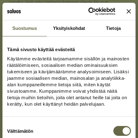
omalta. Haluatko lattiasta kattoon olevat ikkunat,
varaavan takan tai terassiin lisäneliöitä? Kerro toiveesi,
niin suunnitellaan yhdessä juuri sinulle toimiva
kokonaisuus.
Suostumus
Yksityiskohdat
Tietoja
Tämä sivusto käyttää evästeitä
Käytämme evästeitä tarjoamamme sisällön ja mainosten
räätälöimiseen, sosiaalisen median ominaisuuksien
Asiakkaiden kokemuksia
tukemiseen ja kävijämäärämme analysoimiseen. Lisäksi
jaamme sosiaalisen median, mainosalan ja analytiikka-
alan kumppaneillemme tietoja siitä, miten käytät
sivustoamme. Kumppanimme voivat yhdistää näitä
tietoja muihin tietoihin, joita olet antanut heille tai joita on
kerätty, kun olet käyttänyt heidän palvelujaan.
Anu
Tampere
1 month ago
Suostumuksen
Loistava tuote ja huippuammattilaiset
valinta
Välttämätön
tekemässä, asentamassa, kuljettamassa