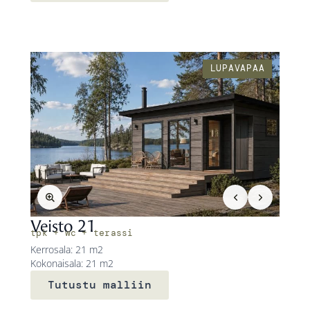
LUPAVAPAA
Veisto 21
tpk + wc + terassi
Kerrosala: 21 m2
Kokonaisala: 21 m2
Tutustu malliin