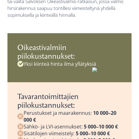
tai valita Salvoksen Oikeastivalmis-ratkaisun, jossa valmis
hirsirakennus saapuu tontillesi viimeisteltynä yhdellä
sopimuksella ja kiinteällä hinnalla.
Oikeastivalmiin
piilokustannukset:
Yksi kiinteä hinta ilma yllätyksiä
Tavarantoimittajien
piilokustannukset:
Perustukset ja maarakennus:
10 000–20
000 €
Sähkö- ja LVI-asennukset:
5 000–10 000 €
Sisätilojen viimeistely:
5 000–10 000 €