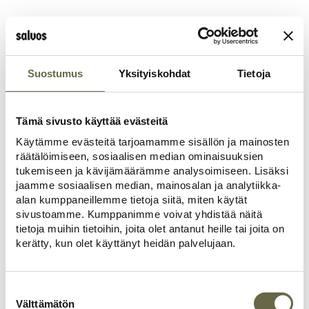
LUPAVAPAA
Vuolu mökki 29
Suostumus
Yksityiskohdat
Tietoja
1h + tpk + kph
Kerrosala: 29 m2
Kokonaisala: 29 m2
Tämä sivusto käyttää evästeitä
Tutustu malliin
Käytämme evästeitä tarjoamamme sisällön ja mainosten
räätälöimiseen, sosiaalisen median ominaisuuksien
tukemiseen ja kävijämäärämme analysoimiseen. Lisäksi
jaamme sosiaalisen median, mainosalan ja analytiikka-
alan kumppaneillemme tietoja siitä, miten käytät
LUPAVAPAA
sivustoamme. Kumppanimme voivat yhdistää näitä
tietoja muihin tietoihin, joita olet antanut heille tai joita on
Veisto mökki 29B
Tupakeittiö + kph + mh
kerätty, kun olet käyttänyt heidän palvelujaan.
Kerrosala: 29 m2
Kokonaisala: 29 m2
Suostumuksen
Tutustu malliin
valinta
Välttämätön