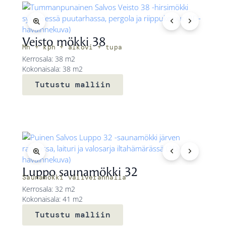
Veisto mökki 38
Mh + kph + alkovi + tupa
Kerrosala: 38 m2
Kokonaisala: 38 m2
Tutustu malliin
Luppo saunamökki 32
Saunamökki väliverannalla
Kerrosala: 32 m2
Kokonaisala: 41 m2
Tutustu malliin