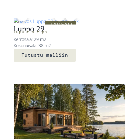
LUPAVAPAA
Luppo 29
tupa + s + ph
Kerrosala: 29 m2
Kokonaisala: 38 m2
Tutustu malliin