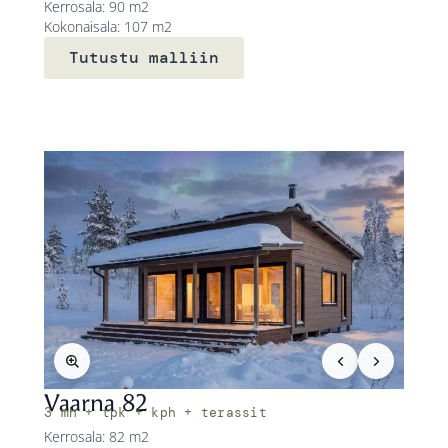
Kerrosala: 90 m2
Kokonaisala: 107 m2
Tutustu malliin
Vaarna 82
3 mh + tpk + kph + terassit
Kerrosala: 82 m2