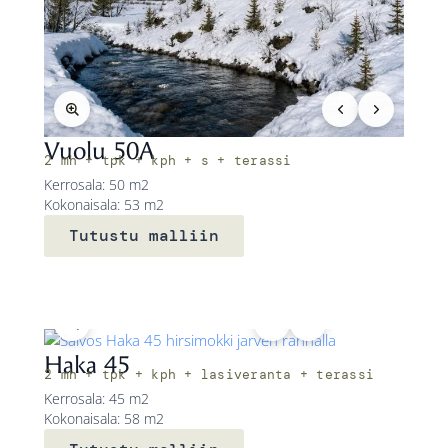
Vuolu 50A
2 mh + tpk + kph + s + terassi
Kerrosala: 50 m2
Kokonaisala: 53 m2
Tutustu malliin
Haka 45
2 mh + tpk + kph + lasiveranta + terassi
Kerrosala: 45 m2
Kokonaisala: 58 m2