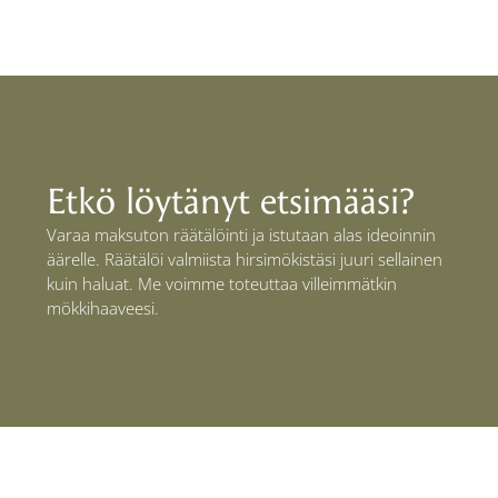
Etkö löytänyt etsimääsi?
Varaa maksuton räätälöinti ja istutaan alas ideoinnin
äärelle. Räätälöi valmiista hirsimökistäsi juuri sellainen
kuin haluat. Me voimme toteuttaa villeimmätkin
mökkihaaveesi.