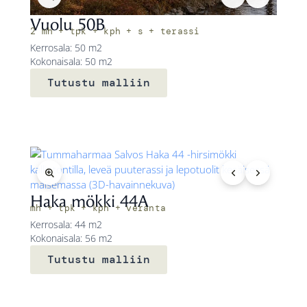
Vuolu 50B
2 mh + tpk + kph + s + terassi
Kerrosala: 50 m2
Kokonaisala: 50 m2
Tutustu malliin
Haka mökki 44A
mh + tpk + kph + veranta
Kerrosala: 44 m2
Kokonaisala: 56 m2
Tutustu malliin