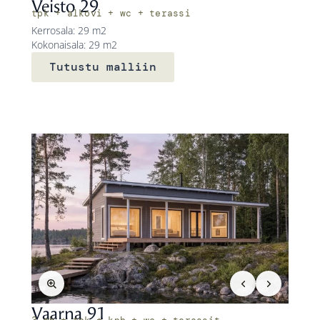
Veisto 29
tpk + alkovi + wc + terassi
Kerrosala: 29 m2
Kokonaisala: 29 m2
Tutustu malliin
Vaarna 91