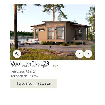
Vuolu mökki 73
1mh + 2alkovi + tpk + kph
Kerrosala: 73 m2
Kokonaisala: 73 m2
Tutustu malliin