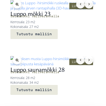
LUPAVAPAA
Luppo mökki 23
Saunamökki väliverannalla
Kerrosala: 23 m2
Kokonaisala: 27 m2
Tutustu malliin
LUPAVAPAA
Luppo saunamökki 28
Saunamökki väliverannalla
Kerrosala: 28 m2
Kokonaisala: 34 m2
Tutustu malliin