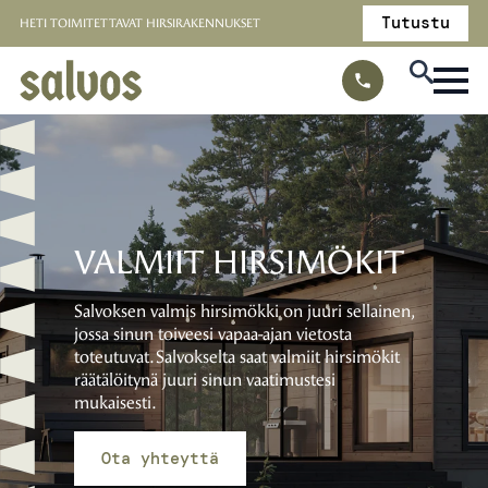
Tutustu
HETI TOIMITETTAVAT HIRSIRAKENNUKSET
VALMIIT HIRSIMÖKIT
Salvoksen valmis hirsimökki on juuri sellainen,
jossa sinun toiveesi vapaa-ajan vietosta
toteutuvat. Salvokselta saat valmiit hirsimökit
räätälöitynä juuri sinun vaatimustesi
mukaisesti.
Ota yhteyttä