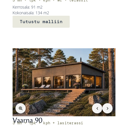
3 mh + tpk + kph + wc + terassit
Kerrosala: 91 m2
Kokonaisala: 134 m2
Tutustu malliin
Vaarna 90
3 mh + tpk + kph + lasiterassi