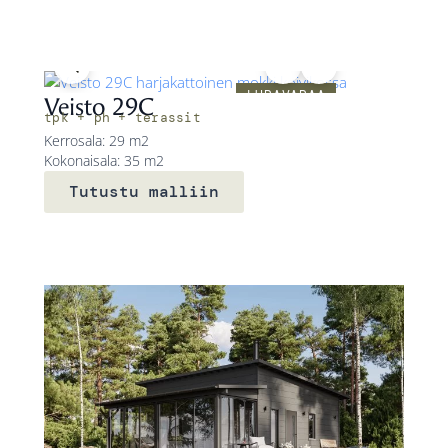
LUPAVAPAA
Veisto 29C
tpk + ph + terassit
Kerrosala: 29 m2
Kokonaisala: 35 m2
Tutustu malliin