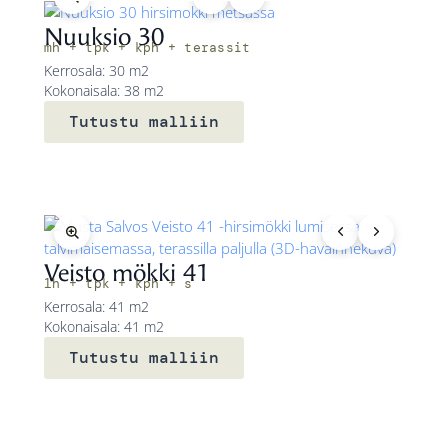
Nuuksio 30
mh + tpk + kph + terassit
Kerrosala: 30 m2
Kokonaisala: 38 m2
Tutustu malliin
Veisto mökki 41
1h + tpk + kph + s
Kerrosala: 41 m2
Kokonaisala: 41 m2
Tutustu malliin