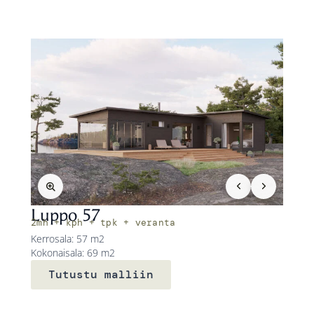
Luppo 57
2mh + kph + tpk + veranta
Kerrosala: 57 m2
Kokonaisala: 69 m2
Tutustu malliin