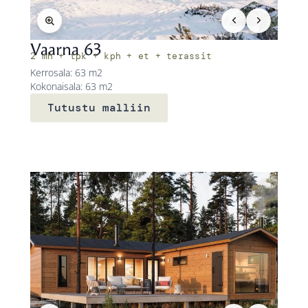
Vaarna 63
2 mh + tpk + kph + et + terassit
Kerrosala: 63 m2
Kokonaisala: 63 m2
Tutustu malliin