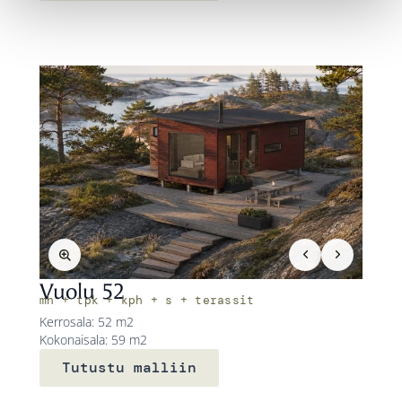
Vuolu 52
mh + tpk + kph + s + terassit
Kerrosala: 52 m2
Kokonaisala: 59 m2
Tutustu malliin