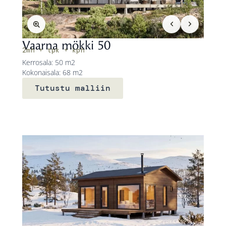
Vaarna mökki 50
2mh + tpk + kph
Kerrosala: 50 m2
Kokonaisala: 68 m2
Tutustu malliin