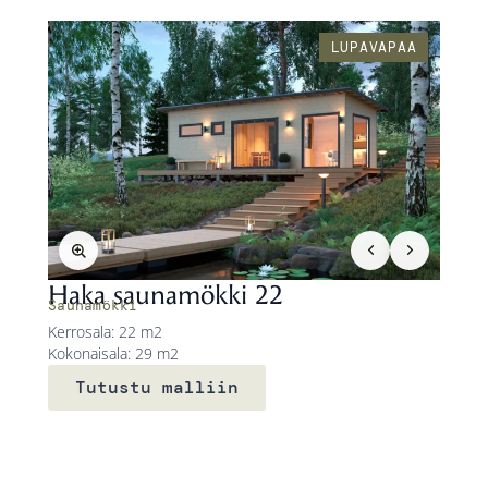
LUPAVAPAA
Haka saunamökki 22
Saunamökki
Kerrosala: 22 m2
Kokonaisala: 29 m2
Tutustu malliin